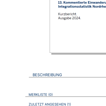
BESCHREIBUNG
VERWEISE AUF VERMERKTE- ODER ZULET
BROSCHÜREN
MERKLISTE
0
BROSCHÜREN
ZULETZT ANGESEHEN
1