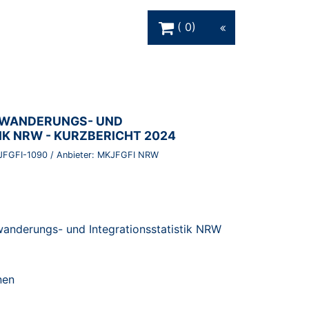
Warenkorb Schaltfläche
0
INWANDERUNGS- UND
IK NRW - KURZBERICHT 2024
JFGFI-1090
/ Anbieter:
MKJFGFI NRW
wanderungs- und Integrationsstatistik NRW
nen