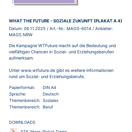
BROSCHÜRE:
WHAT THE FUTURE - SOZIALE ZUKUNFT (PLAKAT A 4)
Datum:
06.11.2025
/ Art.-Nr.:
MAGS-6014
/ Anbieter:
MAGS NRW
Die Kampagne WTFuture macht auf die Bedeutung und
vielfältigen Chancen in Sozial- und Erziehungsberufen
aufmerksam.
Unter
www.wtfuture.de
gibt es weitere Informationen
rund um Sozial- und Erziehungsberufe.
Papierformat:
DIN A4
Sprache:
Deutsch
Themenbereich:
Soziales
Themenbereich:
Beruf
DOWNLOADS
STK_Mags_Plakat_Deine