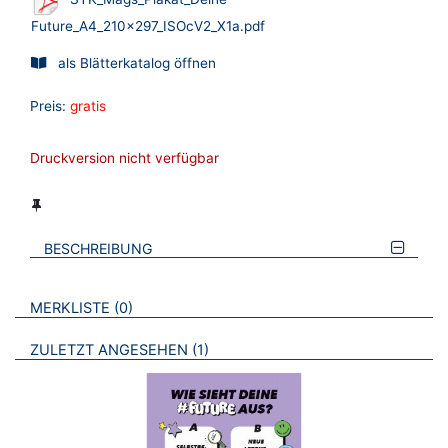
Future_A4_210x297_ISOcV2_X1a.pdf
als Blätterkatalog öffnen
Preis:
gratis
Druckversion nicht verfügbar
BESCHREIBUNG
VERWEISE AUF VERMERKTE- ODER ZULETZT ANGESEHENE
BROSCHÜREN
MERKLISTE
0
BROSCHÜREN
ZULETZT ANGESEHEN
1