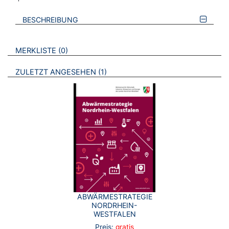
BESCHREIBUNG
VERWEISE AUF VERMERKTE- ODER ZULETZT ANGESEHENE
BROSCHÜREN
MERKLISTE
0
BROSCHÜREN
ZULETZT ANGESEHEN
1
ABWÄRMESTRATEGIE
NORDRHEIN-
WESTFALEN
Preis:
gratis