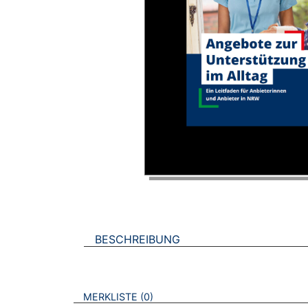
BESCHREIBUNG
VERWEISE AUF VERMERKTE- ODER ZULET
BROSCHÜREN
MERKLISTE
0