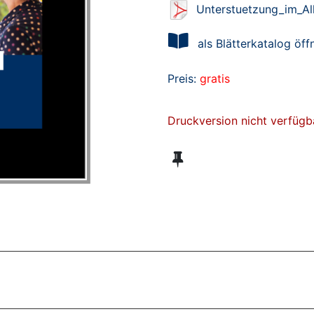
Unterstuetzung_im_Al
als Blätterkatalog öff
Preis:
gratis
Druckversion nicht verfügb
ZT ANGESEHENE BROSCHÜREN