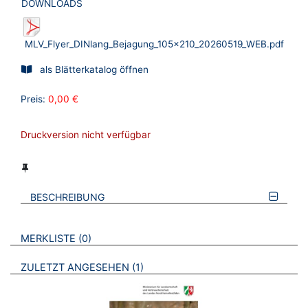
DOWNLOADS
MLV_Flyer_DINlang_Bejagung_105x210_20260519_WEB.pdf
als Blätterkatalog öffnen
Preis:
0,00 €
Druckversion nicht verfügbar
BESCHREIBUNG
VERWEISE AUF VERMERKTE- ODER ZULETZT ANGESEHENE
BROSCHÜREN
MERKLISTE
0
BROSCHÜREN
ZULETZT ANGESEHEN
1