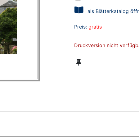
als Blätterkatalog öff
Preis:
gratis
Druckversion nicht verfügb
ZT ANGESEHENE BROSCHÜREN