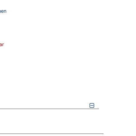
nen
ar