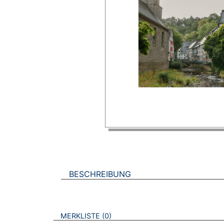
BESCHREIBUNG
VERWEISE AUF VERMERKTE- ODER ZULET
BROSCHÜREN
MERKLISTE
0