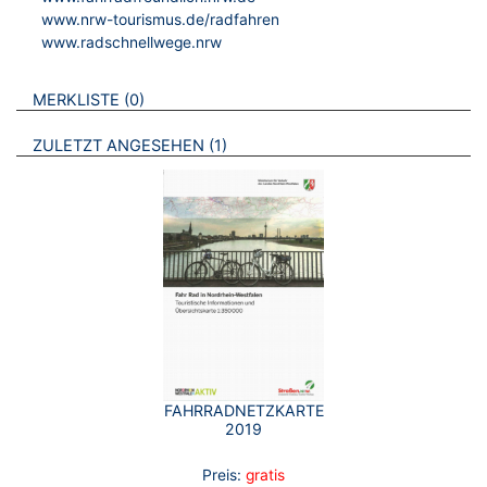
www.nrw-tourismus.de/radfahren
www.radschnellwege.nrw
VERWEISE AUF VERMERKTE- ODER ZULETZT ANGESEHENE
BROSCHÜREN
MERKLISTE
0
BROSCHÜREN
ZULETZT ANGESEHEN
1
FAHRRADNETZKARTE
2019
Preis:
gratis