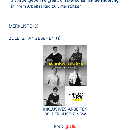
als Arbeitgeberin ergreift, um Menschen mit Behinderung
in ihrem Arbeitsalltag zu unterstützen.
VERWEISE AUF VERMERKTE- ODER ZULETZT ANGESEHENE
BROSCHÜREN
MERKLISTE
0
BROSCHÜREN
ZULETZT ANGESEHEN
1
INKLUSIVES ARBEITEN
BEI DER JUSTIZ NRW
Preis:
gratis