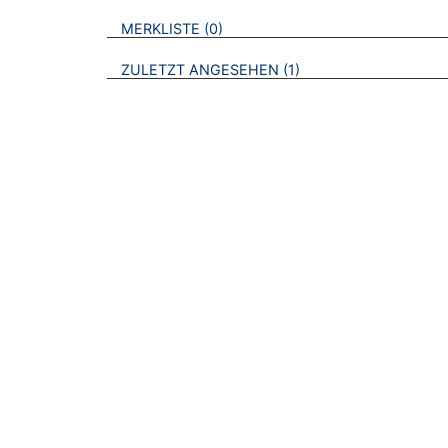
VERWEISE AUF VERMERKTE- ODER ZULET
BROSCHÜREN
MERKLISTE
0
BROSCHÜREN
ZULETZT ANGESEHEN
1