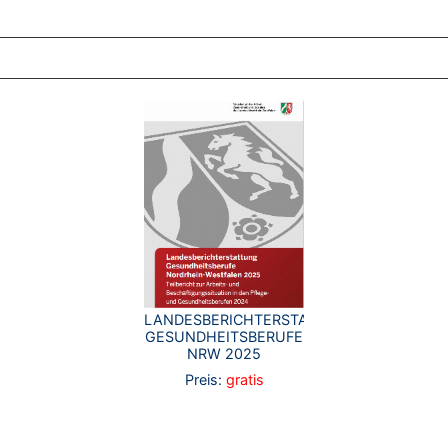
ZT ANGESEHENE BROSCHÜREN
LANDESBERICHTERSTATTUNG
GESUNDHEITSBERUFE
NRW 2025
Preis:
gratis