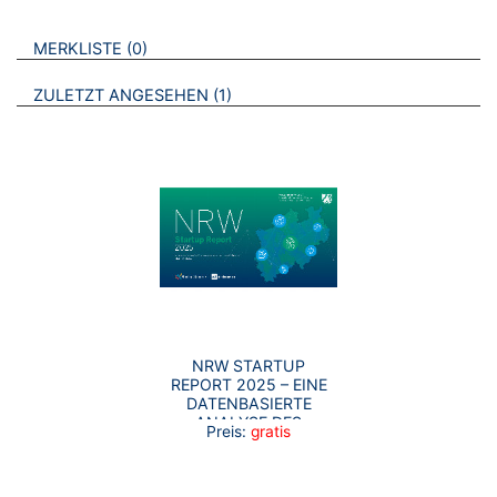
VERWEISE AUF VERMERKTE- ODER ZULETZT ANGESEHENE
BROSCHÜREN
MERKLISTE
0
BROSCHÜREN
ZULETZT ANGESEHEN
1
NRW STARTUP
REPORT 2025 – EINE
DATENBASIERTE
ANALYSE DES
Preis:
gratis
NORDRHEIN-
WESTFÄLISCHEN
STARTUP