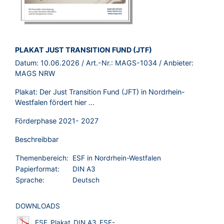
BROSCHÜRE:
PLAKAT JUST TRANSITION FUND (JTF)
Datum:
10.06.2026
/ Art.-Nr.:
MAGS-1034
/ Anbieter:
MAGS NRW
Plakat: Der Just Transition Fund (JFT) in Nordrhein-
Westfalen fördert hier ...
Förderphase 2021- 2027
Beschreibbar
Themenbereich:
ESF in Nordrhein-Westfalen
Papierformat:
DIN A3
Sprache:
Deutsch
DOWNLOADS
ESF_Plakat_DIN A3_ESF-