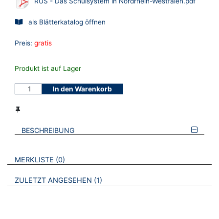
RUS - Das Schulsystem in Nordrhein-Westfalen.pdf
als Blätterkatalog öffnen
Preis:
gratis
Produkt ist auf Lager
In den Warenkorb
BESCHREIBUNG
VERWEISE AUF VERMERKTE- ODER ZULETZT ANGESEHENE
BROSCHÜREN
MERKLISTE
0
BROSCHÜREN
ZULETZT ANGESEHEN
1