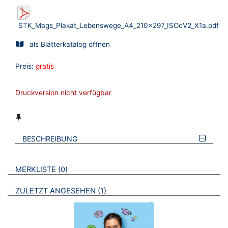
STK_Mags_Plakat_Lebenswege_A4_210x297_ISOcV2_X1a.pdf
als Blätterkatalog öffnen
Preis:
gratis
Druckversion nicht verfügbar
BESCHREIBUNG
VERWEISE AUF VERMERKTE- ODER ZULETZT ANGESEHENE
BROSCHÜREN
MERKLISTE
0
BROSCHÜREN
ZULETZT ANGESEHEN
1