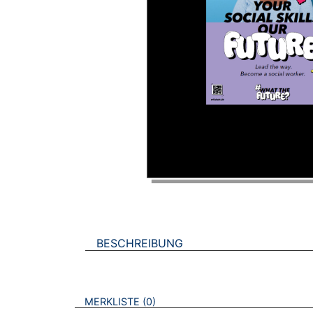
BESCHREIBUNG
VERWEISE AUF VERMERKTE- ODER ZULET
BROSCHÜREN
MERKLISTE
0