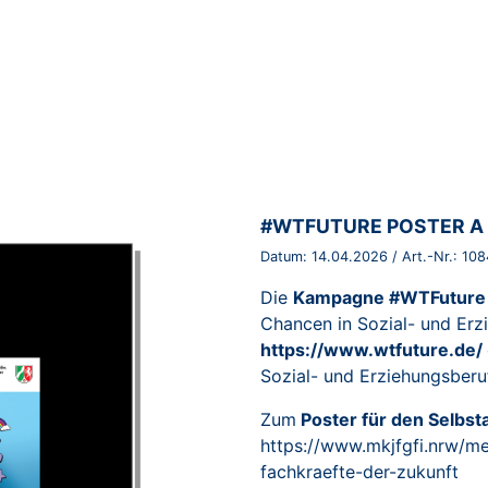
BROSCHÜRE:
#WTFUTURE POSTER A 
Datum:
14.04.2026
/ Art.-Nr.:
108
Die
Kampagne #WTFuture
Chancen in Sozial- und Er
https://www.wtfuture.de/
Sozial- und Erziehungsberu
Zum
Poster für den Selbs
https://www.mkjfgfi.nrw/m
fachkraefte-der-zukunft