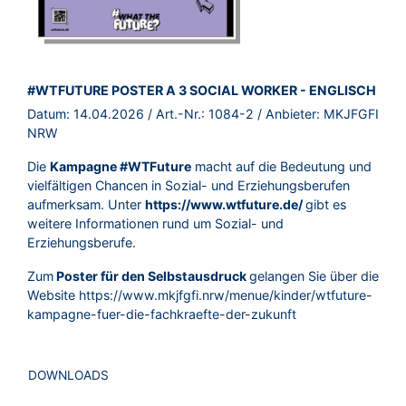
BROSCHÜRE:
#WTFUTURE POSTER A 3 SOCIAL WORKER - ENGLISCH
Datum:
14.04.2026
/ Art.-Nr.:
1084-2
/ Anbieter:
MKJFGFI
NRW
Die
Kampagne #WTFuture
macht auf die Bedeutung und
vielfältigen Chancen in Sozial- und Erziehungsberufen
aufmerksam. Unter
https://www.wtfuture.de/
gibt es
weitere Informationen rund um Sozial- und
Erziehungsberufe.
Zum
Poster für den Selbstausdruck
gelangen Sie über die
Website
https://www.mkjfgfi.nrw/menue/kinder/wtfuture-
kampagne-fuer-die-fachkraefte-der-zukunft
DOWNLOADS