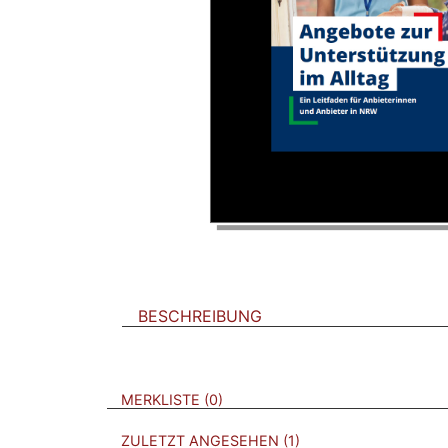
BESCHREIBUNG
VERWEISE AUF VERMERKTE- ODER ZULET
BROSCHÜREN
MERKLISTE
0
BROSCHÜREN
ZULETZT ANGESEHEN
1