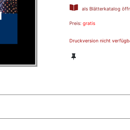
als Blätterkatalog öff
Preis:
gratis
Druckversion nicht verfügb
ZT ANGESEHENE BROSCHÜREN