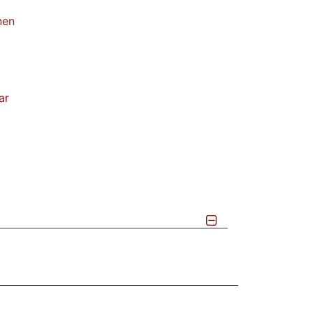
nen
ar