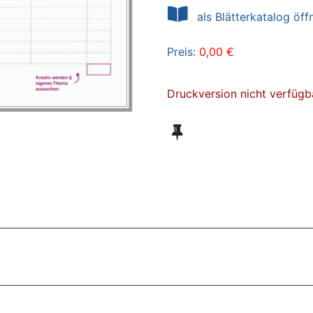
als Blätterkatalog öff
Preis:
0,00 €
Druckversion nicht verfügb
ZT ANGESEHENE BROSCHÜREN