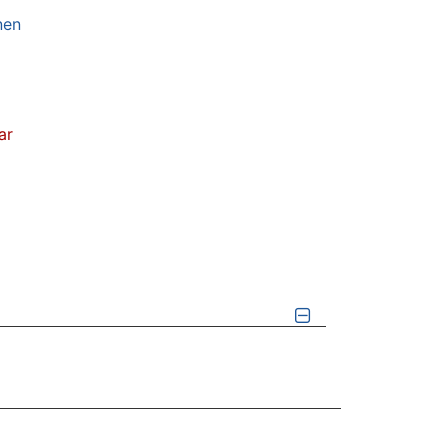
nen
ar