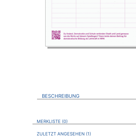
BESCHREIBUNG
VERWEISE AUF VERMERKTE- ODER ZULET
BROSCHÜREN
MERKLISTE
0
BROSCHÜREN
ZULETZT ANGESEHEN
1