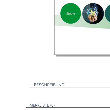
BESCHREIBUNG
VERWEISE AUF VERMERKTE- ODER ZULET
BROSCHÜREN
MERKLISTE
0