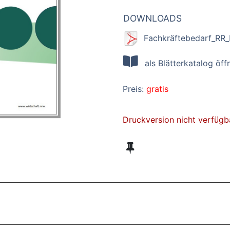
DOWNLOADS
Fachkräftebedarf_RR
als Blätterkatalog öff
Preis:
gratis
Druckversion nicht verfügb
ZT ANGESEHENE BROSCHÜREN