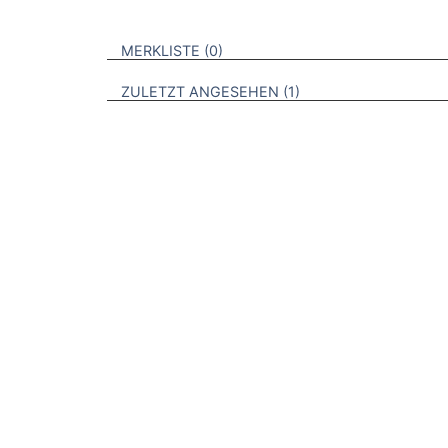
VERWEISE AUF VERMERKTE- ODER ZULET
BROSCHÜREN
MERKLISTE
0
BROSCHÜREN
ZULETZT ANGESEHEN
1