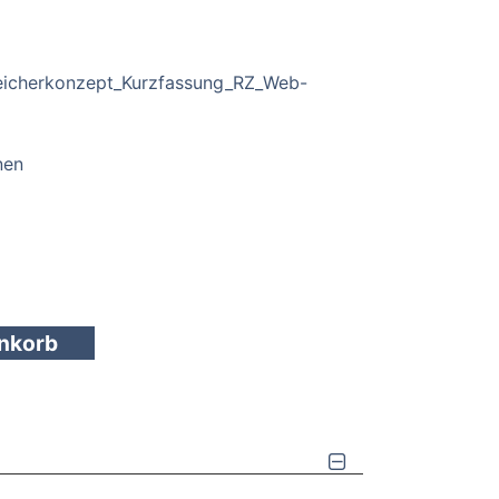
icherkonzept_Kurzfassung_RZ_Web-
nen
enkorb