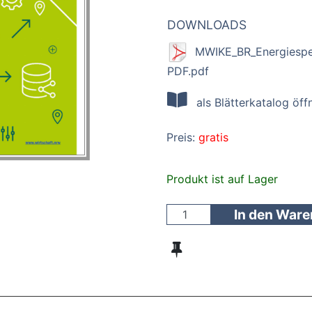
DOWNLOADS
MWIKE_BR_Energiespe
PDF.pdf
als Blätterkatalog öff
Preis:
gratis
Produkt ist auf Lager
In den War