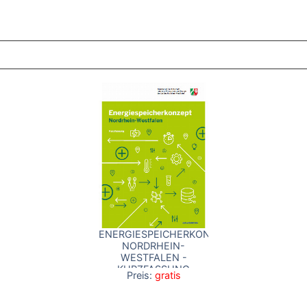
ZT ANGESEHENE BROSCHÜREN
ENERGIESPEICHERKONZEPT
NORDRHEIN-
WESTFALEN -
KURZFASSUNG
Preis:
gratis