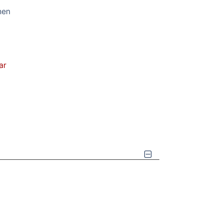
nen
ar