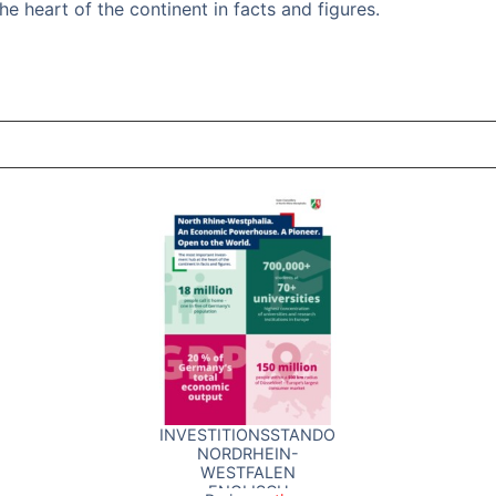
e heart of the continent in facts and figures.
ZT ANGESEHENE BROSCHÜREN
INVESTITIONSSTANDORT
NORDRHEIN-
WESTFALEN
ENGLISCH