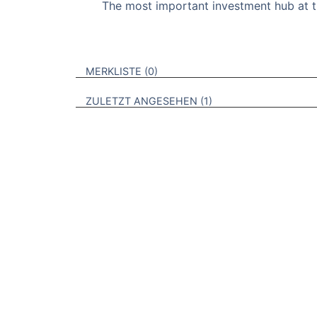
The most important investment hub at th
VERWEISE AUF VERMERKTE- ODER ZULET
BROSCHÜREN
MERKLISTE
0
BROSCHÜREN
ZULETZT ANGESEHEN
1