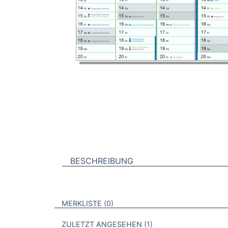
BESCHREIBUNG
VERWEISE AUF VERMERKTE- ODER ZULET
BROSCHÜREN
MERKLISTE
0
BROSCHÜREN
ZULETZT ANGESEHEN
1