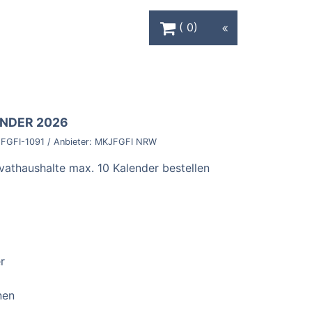
Warenkorb Schaltfläche
0
ENDER 2026
FGFI-1091
/ Anbieter:
MKJFGFI NRW
ivathaushalte max. 10 Kalender bestellen
r
nen