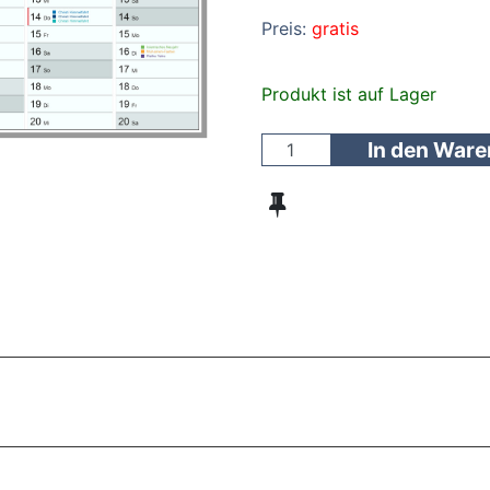
Preis:
gratis
Produkt ist auf Lager
In den War
ZT ANGESEHENE BROSCHÜREN