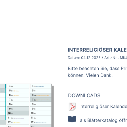
BROSCHÜRE:
INTERRELIGIÖSER KAL
Datum:
04.12.2025
/ Art.-Nr.:
MKJ
Bitte beachten Sie, dass Pr
können. Vielen Dank!
DOWNLOADS
Interreligiöser Kalende
als Blätterkatalog öff